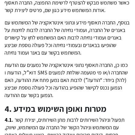
כאשר משתמש מבקש להצטרף לרשימת התפוצה, החברה תאסוף
אודות המשתמש מידע כגון שם, פרטים ליצירת קשר.
בנוסף, החברה תאסוף מידע ונתוני אינטראקציה של המשתמש עם
באנרים של החברה, ועמודי נחיתה של החברה לרבות לחיצות על
באנרים ועמודי נחיתה לרבות האם המשתמש לחץ על קישורים
שהופיעו בבאנרים ובעמודי נחיתה וכל פעולה נוספת שביצע
המשתמש בקשר עם באנר ועמוד נחיתה.
כמו כן, החברה תאסוף נתוני אינטראקציה של נמענים עם הודעות
דוא”ל, הודעות ו SMS שהחברה ו/או מי מטעמה שולחת לנמענים
(להלן ביחד: “הודעה”) לרבות האם נמען פתח את ההודעה, האם
הנמען נכנס לקישור שהופיע בהודעה וכל פעולה נוספת שביצע
הנמען בקשר עם ההודעה.
4. מטרות ואופן השימוש במידע
תפעול וניהול השירותים לרבות מתן השירותים, יצירת קשר
4.1.
עם המשתמש וניהול הקשר של החברה עם המשתמש, שיווק,
פרסום, קידום מכירות ועידוד רכישות, ביצוע פעולות באתרי