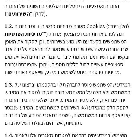
החברה ואמצעים הדיגיטליים והטלפוניים השונים של החברה
“).
(להלן: “
השירותים
מטרת מדיניות פרטיות זו ומדיניות ה Cookies (להלן ביחד:
1.2.
“) הנה לפרט אודות המידע הנאסף אודות
“
מדיניות הפרטיות
המשתמשים בקשר עם השימוש בשירותים, וכן לסקור את האופן
שבו החברה עושה שימוש במידע שנמסר לה והנאסף על ידה אגב
ובקשר עם השירותים. תשומת ליבך כי עבור שירותים ו/או יישומים
ספציפיים עשויים לחול כללים נוספים, ויתכן שתפורסם עבורם
מדיניות פרטנית ביחס לשימוש במידע, שייאסף באותו יישום.
המידע שהמשתמש מוסר לחברה תלוי בהסכמתו וברצונו של
1.3.
המשתמש ולא חלה על המשתמש חובה חוקית למסור את המידע.
יחד עם זאת, ללא מסירת המידע, ייתכן שלא יהיה בידי החברה
לספק חלק מהמידע ו/או השירותים למשתמשים. המידע שנמסר
ו/או ייאסף אודות המשתמשים, יישמר במאגרי המידע של רב בריח
תעשיות, אשר הינה בעלת השליטה בהם.
השימוש במידע יהיה בהתאם למטרות מאגרים אלו ולאמור
1.4.